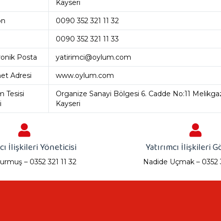
Kayseri
on
0090 352 321 11 32
0090 352 321 11 33
ronik Posta
yatirimci@oylum.com
net Adresi
www.oylum.com
m Tesisi
Organize Sanayi Bölgesi 6. Cadde No:11 Melikgaz
i
Kayseri
ı İlişkileri Yöneticisi
Yatırımcı İlişkileri G
urmuş – 0352 321 11 32
Nadide Uçmak – 0352 3