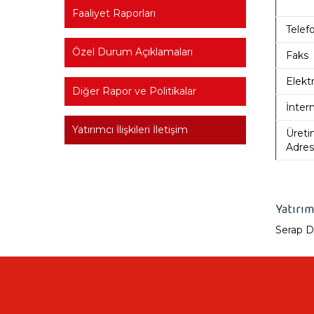
Faaliyet Raporları
Telef
Özel Durum Açıklamaları
Faks
Elekt
Diğer Rapor ve Politikalar
İnter
Yatırımcı İlişkileri İletişim
Üreti
Adres
Yatırımc
Serap D