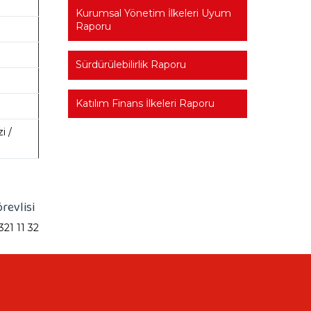
Kurumsal Yönetim İlkeleri Uyum
Raporu
Sürdürülebilirlik Raporu
Katılım Finans İlkeleri Raporu
i /
örevlisi
21 11 32