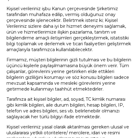
Kişisel verileriniz işbu Kanun çerçevesinde Şirketimiz
tarafından muhafaza edilip, vermiş olduğunuz onay
çerçevesinde işlenecektir. Belirtmek isteriz ki; Kişisel
Verileriniz sizlere daha iyi bir hizmet deneyimi sağlamak,
ürün ve hizmetlerimize ilişkin pazarlama, tanıtım ve
bilgilendirme amaçlı iletişimleri gerçekleştirmek, istatistiki
bilgi toplamak ve derlemek ve ticari faaliyetleri geliştirmek
amaçlarıyla tarafımızca kullanılabilecektir.
Firmamız, müşteri bilgilerinin gizli tutulması ve bu bilgilerin
üçüncü kişilerle paylaşılmamasına büyük önem verir. Tüm
çalışanlar, görevlerini yerine getirirken elde ettikleri
bilgilerin gizliliğini korumayı ve söz konusu bilgileri sadece
mevzuat kapsamında ve mesleki görevlerini yerine
getirmede kullanmayı taahhüt etmektedirler.
Tarafınıza ait kişisel bilgiler, ad, soyad, TC kimlik numarası
gibi kimlik bilgileri, aile durum bilgileri, hesap bilgileri, IP,
telefon ve adres bilgileri, ses vb. belirlenebilir olmanızı
sağlayacak her türlü bilgiyi ifade etmektedir.
Kişisel verileriniz yasal olarak aktarılması gereken ulusal ve
uluslararası yetkili otoritelere/ mercilere, idari ve resmi