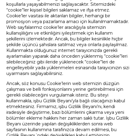
koşullarla yaşayabilmenizi sağlayacaktır. Sitemizdeki
“cookie”ler kişisel bilgileri saklamaz ve ifşa etmez.
Cookie’ler vasıtası ile aktarılan bilgiler, herhangi bir
promosyon veya pazarlama amacı için kullanılmamaktadır.
Web sayfalarımız cookie’ler aracılığıyla sitemizin
kullanışlılığını ve etkinliğini iyileştirmek için kullanım
şekillerini izlemektedir. Ancak, bu bilgiler kesinlikle hiçbir
şekilde üçüncü şahıslara satılmaz veya onlarla paylaşılmaz.
Kullanmakta olduğunuz internet tarayıcınızda gerekli
ayarlamaları yaparak daha önceden yüklenmiş “cookie”leri
silebileceğiniz gibi ileride yüklenecek “cookie”leri de
engelleyebilir yada yüklenmeleri esnasında tarayıcınızın sizi
uyarmasını sağlayabilirsiniz.
Ancak, söz konusu Cookie’lerin web sitemizin düzgün
çalışması ve belli fonksiyonlarını yerine getirebilmesi için
gerekli olabileceğini vurgulamak isteriz. Bu siteyi
kullanmakla, işbu Gizlilik Beyanı’yla bağlı olacağınızı kabul
etmektesiniz. Firmamız, işbu Gizlilik Beyanı’nı, kendi
iradesiyle değiştirme, bazı bölümlerini çıkarma veya yeni
bölümler ekleme hakkını her zaman saklı tutar. İşbu Gizlilik
Beyanı üzerinde yapılan değişikliklerden sonra web
sayfasının kullanımına tarafınızca devam edilmesi, bu
Gizlilik Beyanı´ndaki değişiklikleri kabul ettiğinizin