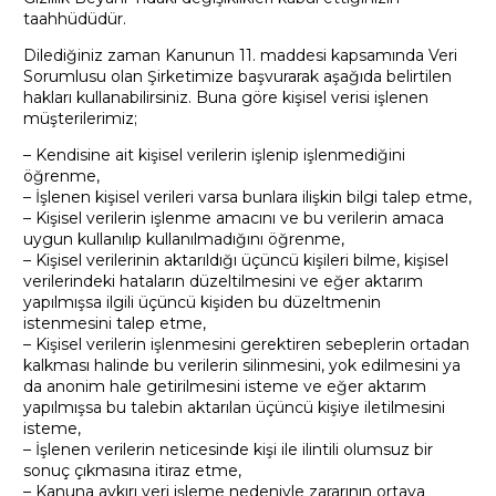
taahhüdüdür.
Dilediğiniz zaman Kanunun 11. maddesi kapsamında Veri
Sorumlusu olan Şirketimize başvurarak aşağıda belirtilen
hakları kullanabilirsiniz. Buna göre kişisel verisi işlenen
müşterilerimiz;
– Kendisine ait kişisel verilerin işlenip işlenmediğini
öğrenme,
– İşlenen kişisel verileri varsa bunlara ilişkin bilgi talep etme,
– Kişisel verilerin işlenme amacını ve bu verilerin amaca
uygun kullanılıp kullanılmadığını öğrenme,
– Kişisel verilerinin aktarıldığı üçüncü kişileri bilme, kişisel
verilerindeki hataların düzeltilmesini ve eğer aktarım
yapılmışsa ilgili üçüncü kişiden bu düzeltmenin
istenmesini talep etme,
– Kişisel verilerin işlenmesini gerektiren sebeplerin ortadan
kalkması halinde bu verilerin silinmesini, yok edilmesini ya
da anonim hale getirilmesini isteme ve eğer aktarım
yapılmışsa bu talebin aktarılan üçüncü kişiye iletilmesini
isteme,
– İşlenen verilerin neticesinde kişi ile ilintili olumsuz bir
sonuç çıkmasına itiraz etme,
– Kanuna aykırı veri işleme nedeniyle zararının ortaya