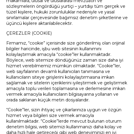
makamlara, ulusal ve uluslararası mevzuatın ve
sözleşmelerin öngördüğü yurtiçi – yurtdışı tüm gerçek ve
tüzel kişilere, hukuki zorunluluklar nedeniyle ve yasal
sınırlamalar çerçevesinde bağımsız denetim şirketlerine ve
üçüncü kişilere aktarılabilecektir.
ÇEREZLER (COOKİE)
Firmamız, “cookie” içerisinde size gönderilmiş olan orijinal
bilgiler haricinde, işbu web sitesinin kullanımını
kolaylaştırmak amacıyla “cookie”ler kullanmaktadır.
Böylece, web sitemize döndüğünüz zaman size daha iyi
hizmet verebilmemiz mümkün olmaktadır. “Cookie”ler,
web sayfalarının devamlı kullanıcıları tanımasına ve
kullanıcıların siteye girişlerini kolaylaştırmasına imkan
sağlamak ve sitelerin içeriklerini iyileştirmek ve geliştirmek
amacıyla toplu verileri toplamasına ve derlemesine imkan
vermek amacıyla kullanıcıların bilgisayarına yollanan ve
orada saklanan küçük metin dosyalarıdır.
“Cookie”ler, sizin ihtiyaç ve çıkarlarınıza uygun ve özgün
hizmet veya bilgileri size vermek amacıyla
kullanılmaktadır. “Cookie”lerde mevcut bulunan oturum
denetim bilgisi, web sitemizi kullanmanızı daha kolay ve
daha hızlı hale getireceği gibi web deneyiminizi en iyi