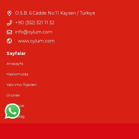
O.S.B. 6.Cadde No:11 Kayseri / Türkiye
+90 (352) 321 11 32
info@oylum.com
www.oylum.com
Sayfalar
Anasayfa
Hakkımızda
Yatırımcı İlişkileri
Ürünler
E-Tahsilat
E-Katalog
İletişim